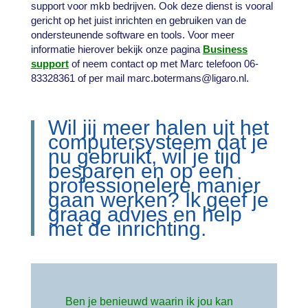
support voor mkb bedrijven. Ook deze dienst is vooral
gericht op het juist inrichten en gebruiken van de
ondersteunende software en tools. Voor meer
informatie hierover bekijk onze pagina
Business
support
of neem contact op met Marc telefoon 06-
83328361 of per mail marc.botermans@ligaro.nl.
Wil jij meer halen uit het
computersysteem dat je
nu gebruikt, wil je tijd
besparen en op een
professionelere manier
gaan werken? Ik geef je
graag advies en help
met de inrichting.
Ben je benieuwd waarin ik jou kan