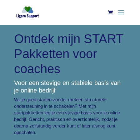
Ontdek mijn START
Pakketten voor
coaches
Voor een stevige en stabiele basis van
je online bedrijf
Wil je goed starten zonder meteen structurele
ondersteuning in te schakelen? Met mijn
startpakketten leg je een stevige basis voor je online
bedrijf. Gericht, praktisch en overzichtelijk, zodat je
daarna zelfstandig verder kunt of later alsnog kunt
opschalen.