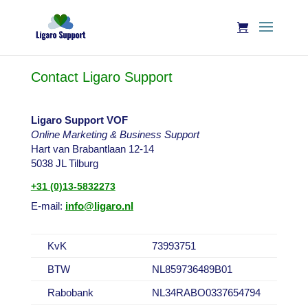
Contact Ligaro Support
Ligaro Support VOF
Online Marketing & Business Support
Hart van Brabantlaan 12-14
5038 JL Tilburg
+31 (0)13-5832273
E-mail:
info@ligaro.nl
KvK
73993751
BTW
NL859736489B01
Rabobank
NL34RABO0337654794