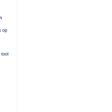
n
s op
 tool