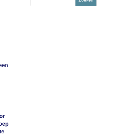
e
 een
or
roep
te