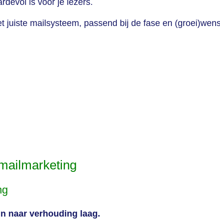
devol is voor je lezers.
 het juiste mailsysteem, passend bij de fase en (groei)wen
mailmarketing
ng
jn naar verhouding laag.